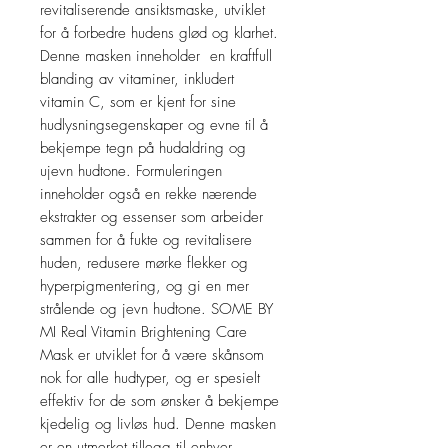
revitaliserende ansiktsmaske, utviklet
for å forbedre hudens glød og klarhet.
Denne masken inneholder en kraftfull
blanding av vitaminer, inkludert
vitamin C, som er kjent for sine
hudlysningsegenskaper og evne til å
bekjempe tegn på hudaldring og
ujevn hudtone. Formuleringen
inneholder også en rekke nærende
ekstrakter og essenser som arbeider
sammen for å fukte og revitalisere
huden, redusere mørke flekker og
hyperpigmentering, og gi en mer
strålende og jevn hudtone. SOME BY
MI Real Vitamin Brightening Care
Mask er utviklet for å være skånsom
nok for alle hudtyper, og er spesielt
effektiv for de som ønsker å bekjempe
kjedelig og livløs hud. Denne masken
er en utmerket tillegg til enhver