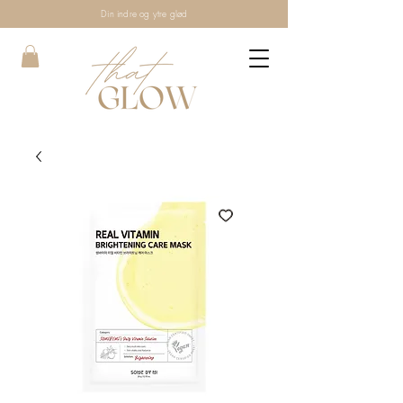
Din indre og ytre glød