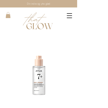
Din indre og ytre glød