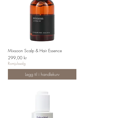
Mixsoon Scalp & Hair Essence
Pris
299,00 kr
Romjulssalg
Legg til i handlekurv