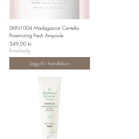
SKIN1004 Madagascar Centella
Poremizing Fresh Ampoule
Pris
349,00 kr
Romjulssalg
Legg til i handlekurv