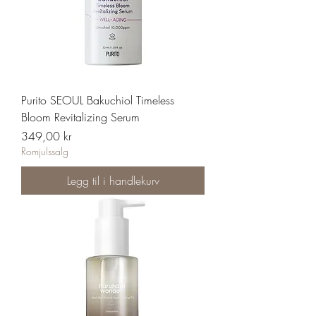
Purito SEOUL Bakuchiol Timeless
Bloom Revitalizing Serum
Pris
349,00 kr
Romjulssalg
Legg til i handlekurv