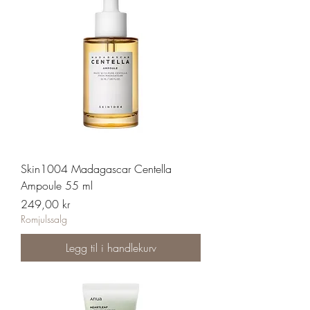
Skin1004 Madagascar Centella
Ampoule 55 ml
Pris
249,00 kr
Romjulssalg
Legg til i handlekurv