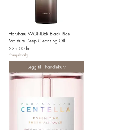
Haruharu WONDER Black Rice
Moisture Deep Cleansing Oil
Pris
329,00 kr
Romjulssalg
Legg til i handlekurv