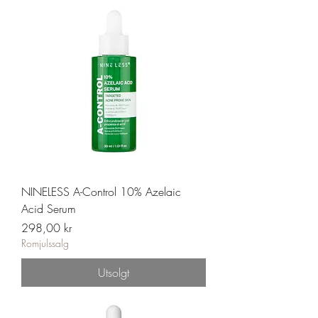
NINELESS A-Control 10% Azelaic
Acid Serum
Pris
298,00 kr
Romjulssalg
Utsolgt