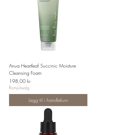
Anua Heartleaf Succinic Moisture
Cleansing Foam
Pris
198,00 kr
Romjulssalg
Legg til i handlekurv