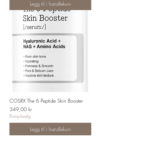
Legg til i handlekurv
COSRX The 6 Peptide Skin Booster
Pris
349,00 kr
Romjulssalg
Legg til i handlekurv