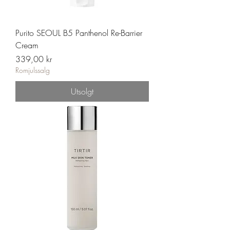
Purito SEOUL B5 Panthenol Re-Barrier
Cream
Pris
339,00 kr
Romjulssalg
Utsolgt