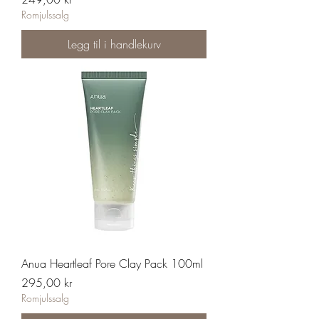
Romjulssalg
Legg til i handlekurv
Anua Heartleaf Pore Clay Pack 100ml
Pris
295,00 kr
Romjulssalg