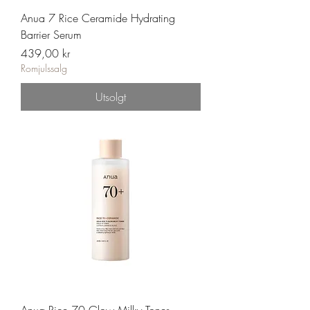
Anua 7 Rice Ceramide Hydrating
Barrier Serum
Pris
439,00 kr
Romjulssalg
Utsolgt