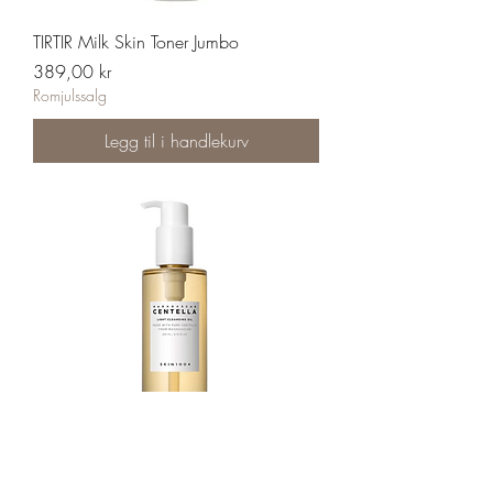
TIRTIR Milk Skin Toner Jumbo
Pris
389,00 kr
Romjulssalg
Legg til i handlekurv
SKIN 1004 Madagascar Centella