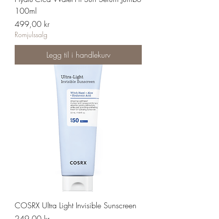
100ml
Pris
499,00 kr
Romjulssalg
Legg til i handlekurv
COSRX Ultra Light Invisible Sunscreen
Pris
249,00 kr