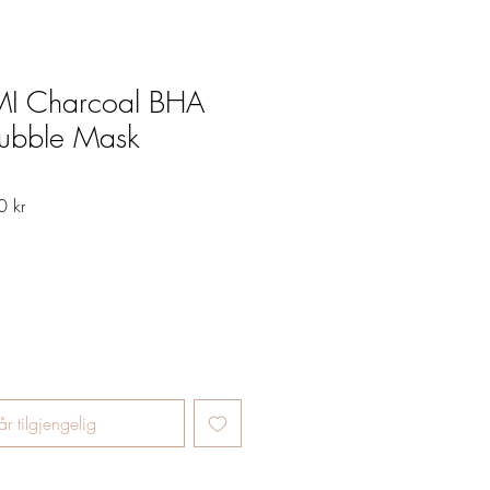
I Charcoal BHA
Bubble Mask
Salgspris
 kr
år tilgjengelig