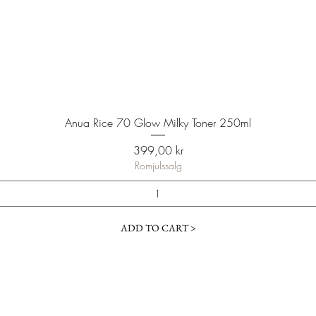
Anua Rice 70 Glow Milky Toner 250ml
Pris
399,00 kr
Romjulssalg
ADD TO CART >