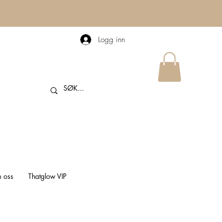
Logg inn
 oss
Thatglow VIP