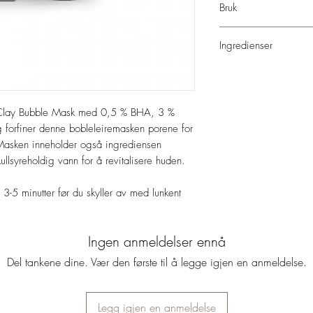
Bruk
Rens huden
Ingredienser
Derretter ta et lag med
La det være i 3 min og
Water, Butylene Glycol
Glycerin, Kaolin(50,
ppm), Disodium Laureth
lay Bubble Mask med 0,5 % BHA, 3 %
Perfluoroisobutyl Ether
og forfiner denne bobleleiremasken porene for
Acid, Potassium Cocoy
 Masken inneholder også ingrediensen
Perfluorobutyl Ether, 
Clay(100 ppm), Melaleu
ullsyreholdig vann for å revitalisere huden.
Centella Asiatica Extrac
Artemisia Princeps Leaf 
 3-5 minutter før du skyller av med lunkent
Extract, Madecassic A
Asiatic Acid, Ascorbyl 
Acid(5,000 ppm), Capry
Ingen anmeldelser ennå
Water(Carbonated Water
Del tankene dine. Vær den første til å legge igjen en anmeldelse.
Raspberry Ketone, Dis
Legg igjen en anmeldelse