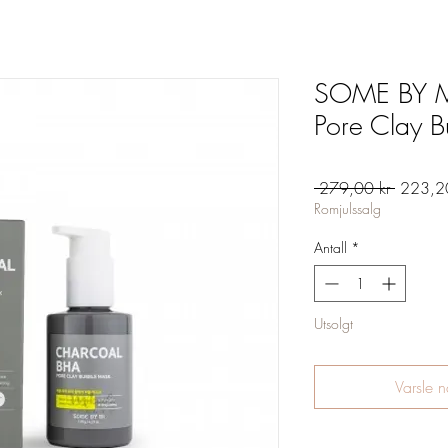
SOME BY M
Pore Clay 
Vanlig
 279,00 kr 
223,20
pris
Romjulssalg
Antall
*
Utsolgt
Varsle n