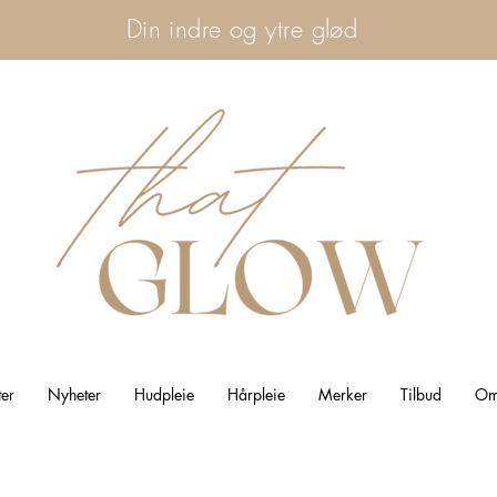
Din indre og ytre glød
ter
Nyheter
Hudpleie
Hårpleie
Merker
Tilbud
Om