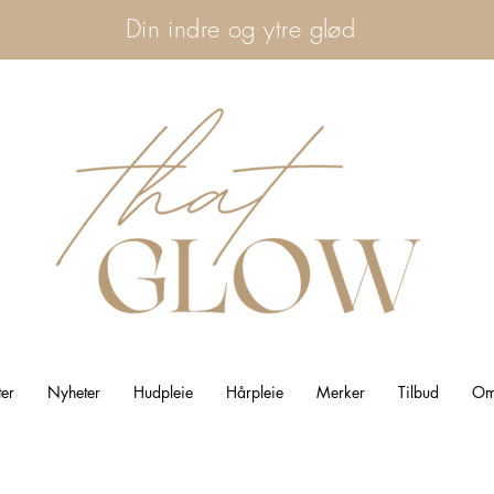
Din indre og ytre glød
ter
Nyheter
Hudpleie
Hårpleie
Merker
Tilbud
Om