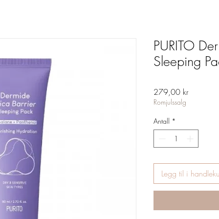
PURITO Der
Sleeping P
Pris
279,00 kr
Romjulssalg
Antall
*
Legg til i handlek