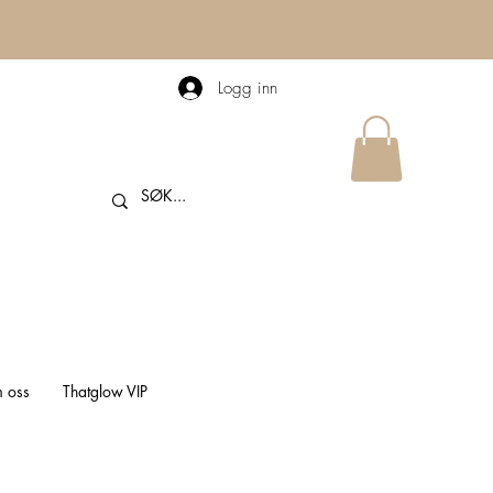
Logg inn
 oss
Thatglow VIP