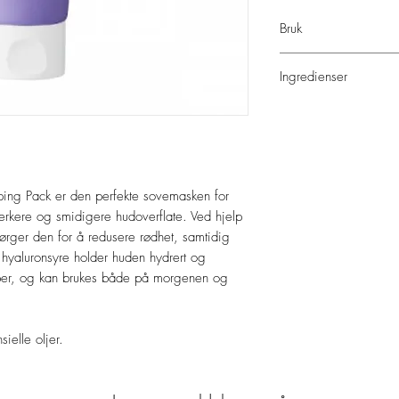
Bruk
Bruk meg som siste steg
Ingredienser
inn i huden til jeg er 
Water, Centella Asiatica
Caprylic/Capric Triglyc
(humectant), Squalane (
Cetearyl Alcohol (emuls
(emulsifiers), Sunflower
ing Pack er den perfekte sovemasken for
Butylene Glycol (humec
rkere og smidigere hudoverflate. Ved hjelp
Distearate (emulsifiers),
ørger den for å redusere rødhet, samtidig
Madecassoside (strength
hyaluronsyre holder huden hydrert og
(strengthens skin barri
yper, og kan brukes både på morgenen og
barrier), Asiatic Acid (
(strengthens skin barri
barrier), Sodium Hyalur
humectants), Hydroxya
ielle oljer.
stabilizers/antioxidant
increasing agents), Hyd
Hydroxyethylcellulose (