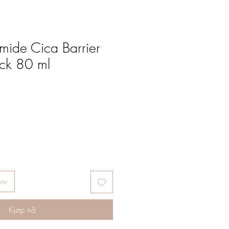
mide Cica Barrier
ack 80 ml
urv
Kjøp nå