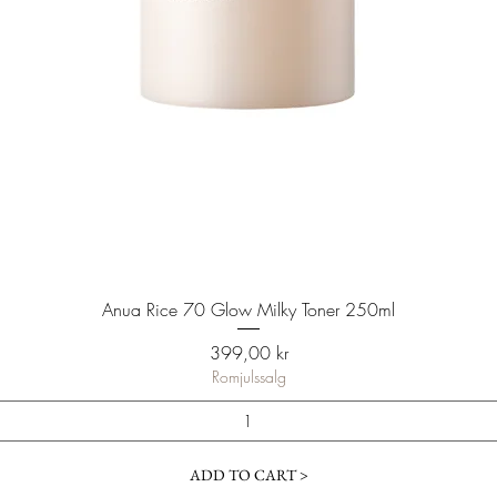
Anua Rice 70 Glow Milky Toner 250ml
Pris
399,00 kr
Romjulssalg
ADD TO CART >