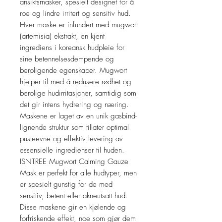
ansiktsmasker, spesielt designet for å
roe og lindre irritert og sensitiv hud.
Hver maske er infundert med mugwort
(artemisia) ekstrakt, en kjent
ingrediens i koreansk hudpleie for
sine betennelsesdempende og
beroligende egenskaper. Mugwort
hjelper til med å redusere rødhet og
berolige hudirritasjoner, samtidig som
det gir intens hydrering og næring.
Maskene er laget av en unik gasbind-
lignende struktur som tillater optimal
pusteevne og effektiv levering av
essensielle ingredienser til huden.
ISNTREE Mugwort Calming Gauze
Mask er perfekt for alle hudtyper, men
er spesielt gunstig for de med
sensitiv, betent eller akneutsatt hud.
Disse maskene gir en kjølende og
forfriskende effekt, noe som gjør dem