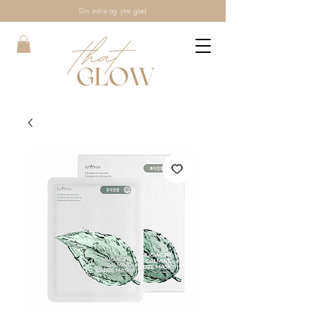
Din indre og ytre glød