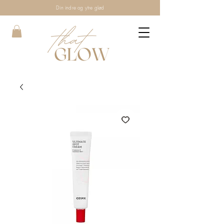
Din indre og ytre glød