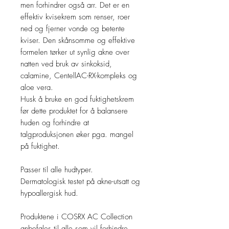
men forhindrer også arr. Det er en
effektiv kvisekrem som renser, roer
ned og fjerner vonde og betente
kviser. Den skånsomme og effektive
formelen tørker ut synlig akne over
natten ved bruk av sinkoksid,
calamine, CentellAC-RX-kompleks og
aloe vera.
Husk å bruke en god fuktighetskrem
før dette produktet for å balansere
huden og forhindre at
talgproduksjonen øker pga. mangel
på fuktighet.
Passer til alle hudtyper.
Dermatologisk testet på akne-utsatt og
hypoallergisk hud.
Produktene i COSRX AC Collection
anbefales til alle som vil forhindre