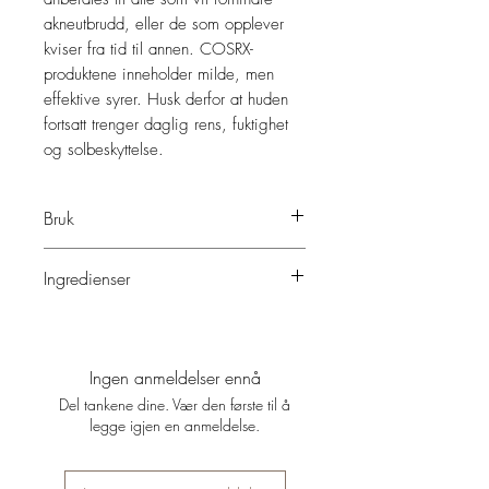
akneutbrudd, eller de som opplever
kviser fra tid til annen. COSRX-
produktene inneholder milde, men
effektive syrer. Husk derfor at huden
fortsatt trenger daglig rens, fuktighet
og solbeskyttelse.
Bruk
Påfør en liten del direkte på kvisen(e) ved
Ingredienser
å bruke tuppen av tuben. Pass på at du
har et relativt tykt lag med produkt på
Aloe Barbadensis Leaf Water, Butylene
kvisen for best effekt. Tuben blokkerer luft
Glycol, Helianthus Annuus Seed Oil,
helt til du klemmer på den for hygienisk
Glycerin, Zinc Oxide, Cetearyl Alcohol,
bruk. Benyttes som siste steg i din
Ingen anmeldelser ennå
Dimethyl Sulfone, Elaeis Guineensis oil,
hudpleierutine eller ved behov.
Del tankene dine. Vær den første til å
Betaine, Polysorbate 60, 1,2-
legge igjen en anmeldelse.
Hexanediol, Cetearyl Olivate, Calamine,
Dimethicone, Elaeis Guineensis Kernel
Oil, Sorbitan Olivate, Ethyl Hexanediol,