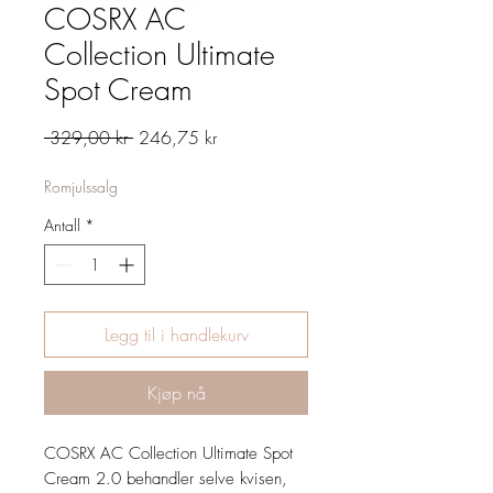
COSRX AC
Collection Ultimate
Spot Cream
Vanlig
Salgspris
 329,00 kr 
246,75 kr
pris
Romjulssalg
Antall
*
Legg til i handlekurv
Kjøp nå
COSRX AC Collection Ultimate Spot
Cream 2.0 behandler selve kvisen,