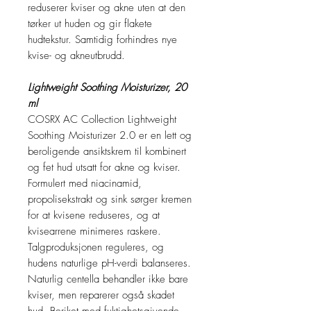
reduserer kviser og akne uten at den
tørker ut huden og gir flakete
hudtekstur. Samtidig forhindres nye
kvise- og akneutbrudd.
Lightweight Soothing Moisturizer, 20
ml
COSRX AC Collection Lightweight
Soothing Moisturizer 2.0 er en lett og
beroligende ansiktskrem til kombinert
og fet hud utsatt for akne og kviser.
Formulert med niacinamid,
propolisekstrakt og sink sørger kremen
for at kvisene reduseres, og at
kvisearrene minimeres raskere.
Talgproduksjonen reguleres, og
hudens naturlige pH-verdi balanseres.
Naturlig centella behandler ikke bare
kviser, men reparerer også skadet