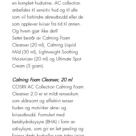
en komplett hudrutine. AC collection
anbefales til sensitiv hud og til alle
som vil forhindre akneutbrudd eller de
som opplever kviser fra tid til annen.
Og hvem gjør ikke det?
Settet består av Calming Foam
Cleanser (20 ml), Calming Liquid
Mild (30 ml), Lightweight Soothing
Moisturizer (20 ml) og Ultimate Spot
Cream (5 gram).
Calming Foam Cleanser, 20 ml
COSRX AC Collection Calming Foam
Cleanser 2.0 er et mildt renseskum
som skånsomt og effektivt renser
huden og motvirker akne- og
kviseutbrudd. Formulert med
betahydroksysyre (BHA) i form av
salisylsyre, som gir en lett peeling og
fjerner døde hudceller som tetter igjen