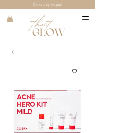
Din indre og ytre glød