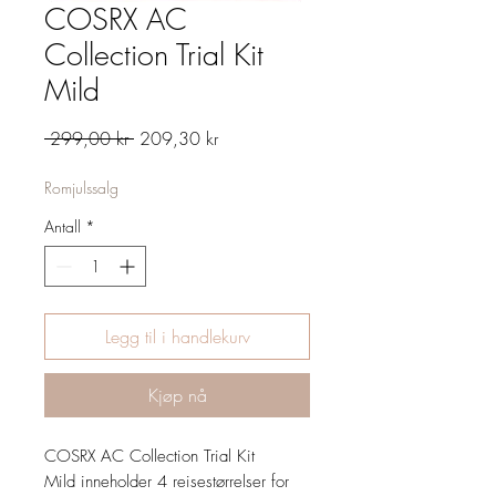
COSRX AC
Collection Trial Kit
Mild
Vanlig
Salgspris
 299,00 kr 
209,30 kr
pris
Romjulssalg
Antall
*
Legg til i handlekurv
Kjøp nå
COSRX AC Collection Trial Kit
Mild inneholder 4 reisestørrelser for