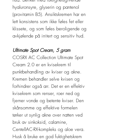
hud. Beriket med fuktighetsgivende
hyaluronsyre, glyserin og pantenol
(provitamin B5). Ansiktskremen har en
lett konsistens som ikke føles fet eller
klissete, og som føles beroligende og
avkjølende på irritert og sensitiv hud.
Ultimate Spot Cream, 5 gram
COSRX AC Collection Ultimate Spot
Cream 2.0 er en kvisekrem til
punktbehandling av kviser og akne.
Kremen behandler selve kvisen og
forhindrer også arr. Det er en effektiv
kvisekrem som renser, roer ned og
fjerner vonde og betente kviser. Den
skånsomme og effektive formelen
tørker ut synlig akne over natten ved
bruk av sinkoksid, calamine,
CentellAC-RX-kompleks og aloe vera.
Husk å bruke en god fuktighetskrem