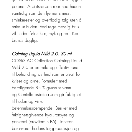
porene. Ansiktsrensen roer ned huden
samtidig som den fjerner smuss,
sminkerester og overflødig talg uten å
tørke ut huden. Ved regelmessig bruk
vil huden føles klar, myk og ren. Kan
brukes daglig.
Calming Liquid Mild 2.0, 30 ml
COSRX AC Collection Calming Liquid
Mild 2.0 er en mild og effektiv toner
til behandling av hud som er utsatt for
kviser og akne. Formulert med
beroligende 85 % grønn te-vann
og Centella asiatica som gir fuktighet
til huden og virker
betennelsesdempende. Beriket med
fuktighetsgivende hyaluronsyre og
pantenol (provitamin B5). Toneren
balanserer hudens talgproduksjon og