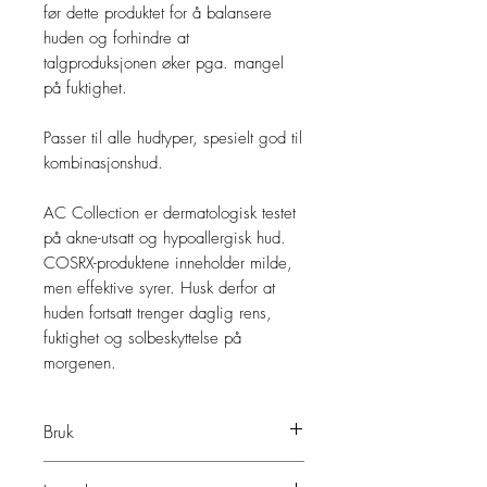
før dette produktet for å balansere
huden og forhindre at
talgproduksjonen øker pga. mangel
på fuktighet.
Passer til alle hudtyper, spesielt god til
kombinasjonshud.
AC Collection er dermatologisk testet
på akne-utsatt og hypoallergisk hud.
COSRX-produktene inneholder milde,
men effektive syrer. Husk derfor at
huden fortsatt trenger daglig rens,
fuktighet og solbeskyttelse på
morgenen.
Bruk
Bruk: