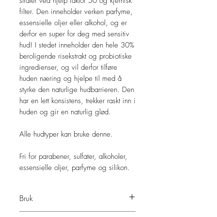
stråler ved hjelp faktor 50 og kjemisk
filter. Den inneholder verken parfyme,
essensielle oljer eller alkohol, og er
derfor en super for deg med sensitiv
hud! I stedet inneholder den hele 30%
beroligende risekstrakt og probiotiske
ingredienser, og vil derfor tilføre
huden næring og hjelpe til med å
styrke den naturlige hudbarrieren. Den
har en lett konsistens, trekker raskt inn i
huden og gir en naturlig glød.
Alle hudtyper kan bruke denne.
Fri for parabener, sulfater, alkoholer,
essensielle oljer, parfyme og silikon.
Bruk
Påfør et jevnt lag som det siste steget i