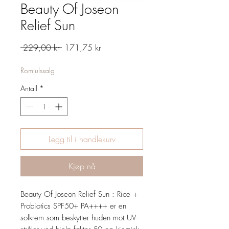
Beauty Of Joseon
Relief Sun
Vanlig
Salgspris
 229,00 kr 
171,75 kr
pris
Romjulssalg
Antall
*
Legg til i handlekurv
Kjøp nå
Beauty Of Joseon Relief Sun : Rice +
Probiotics SPF50+ PA++++ er en
solkrem som beskytter huden mot UV-