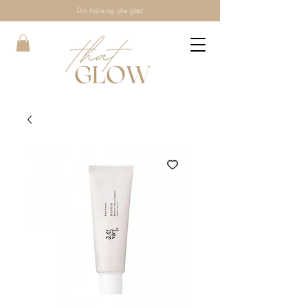
Din indre og ytre glød