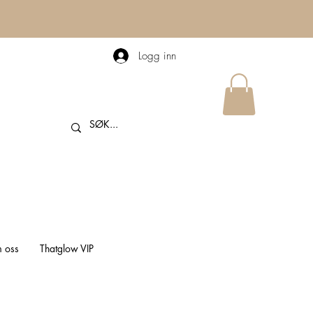
Logg inn
 oss
Thatglow VIP