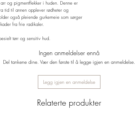
 arr og pigmentflekker i huden. Denne er
a tid til annen opplever rødheter og
holder også pleiende gurkemeie som sørger
skader fra frie radikaler.
esielt tørr og sensitiv hud.
Ingen anmeldelser ennå
Del tankene dine. Vær den første til å legge igjen en anmeldelse.
Legg igjen en anmeldelse
Relaterte produkter