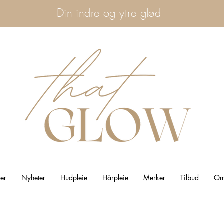
Din indre og ytre glød
ter
Nyheter
Hudpleie
Hårpleie
Merker
Tilbud
Om