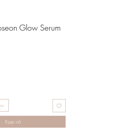
Joseon Glow Serum
urv
Kjøp nå