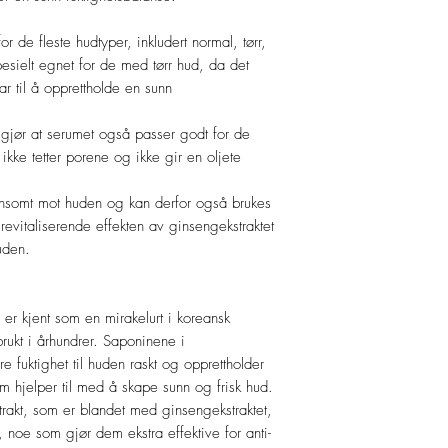
r de fleste hudtyper, inkludert normal, tørr,
esielt egnet for de med tørr hud, da det
rar til å opprettholde en sunn
 gjør at serumet også passer godt for de
ikke tetter porene og ikke gir en oljete
ånsomt mot huden og kan derfor også brukes
evitaliserende effekten av ginsengekstraktet
uden.
er kjent som en mirakelurt i koreansk
 brukt i århundrer. Saponinene i
øre fuktighet til huden raskt og opprettholder
m hjelper til med å skape sunn og frisk hud.
akt, som er blandet med ginsengekstraktet,
 noe som gjør dem ekstra effektive for anti-