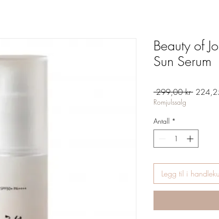
Beauty of J
Sun Serum
Vanlig
 299,00 kr 
224,25
pris
Romjulssalg
Antall
*
Legg til i handlek