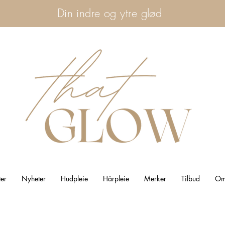
Din indre og ytre glød
ter
Nyheter
Hudpleie
Hårpleie
Merker
Tilbud
Om