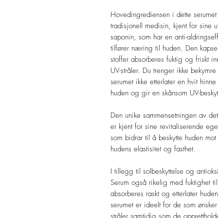
Hovedingrediensen i dette serumet 
tradisjonell medisin, kjent for sine u
saponin, som har en anti-aldringseff
tilfører næring til huden. Den kaps
stoffer absorberes fuktig og friskt 
UV-stråler. Du trenger ikke bekymre 
serumet ikke etterlater en hvit hinne 
huden og gir en skånsom UV-beskytt
Den unike sammensetningen av dett
er kjent for sine revitaliserende eg
som bidrar til å beskytte huden mot 
hudens elastisitet og fasthet.
I tillegg til solbeskyttelse og antio
Serum også rikelig med fuktighet til
absorberes raskt og etterlater hude
serumet er ideelt for de som ønske
stråler samtidig som de oppretthold