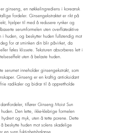
Copolymer, Sodium Acr
er ginseng, en nøkkelingrediens i koreansk
Polyacryloyldimethyl Ta
tallige fordeler. Ginsengekstraktet er rikt på
Polypropylsilsesquiox
Glycerin, Butylene Gly
ekt, hjelper til med å redusere rynker og
Ethylhexylglycerin, X
elbaserte serumformelen uten overflateaktive
inn i huden, og beskytter huden fullstendig mot
deg for at sminken din blir påvirket, da
eller føles klissete. Teksturen absorberes lett i
elseseffekt uten å belaste huden.
e serumet inneholder ginsengekstrakt, som
enskaper. Ginseng er en kraftig antioksidant
frie radikaler og bidrar til å opprettholde
ksidantfordeler, tilfører Ginseng Moist Sun
 huden. Den lette, ikke-klebrige formelen
n hydrert og myk, uten å tette porene. Dette
r å beskytte huden mot solens skadelige
er en sunn fuktighetsbalanse.