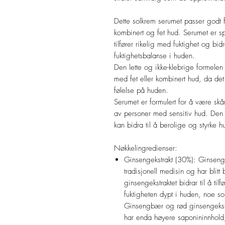
Dette solkrem serumet passer godt fo
kombinert og fet hud. Serumet er sp
tilfører rikelig med fuktighet og bid
fuktighetsbalanse i huden.
Den lette og ikke-klebrige formelen
med fet eller kombinert hud, da det 
følelse på huden.
Serumet er formulert for å være sk
av personer med sensitiv hud. Den r
kan bidra til å berolige og styrke h
Nøkkelingredienser:
Ginsengekstrakt (30%): Ginseng 
tradisjonell medisin og har blitt
ginsengekstraktet bidrar til å tilf
fuktigheten dypt i huden, noe so
Ginsengbær og rød ginsengekstr
har enda høyere saponininnhold,