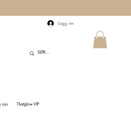
Logg inn
 oss
Thatglow VIP