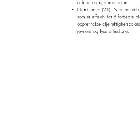
aldring og rynkereduksjon.
Niacinamid (2%): Niacinamid er
som er effektiv for å forbedre p
opprettholde olje-fuktighetsbala
jevnere og lysere hudtone.