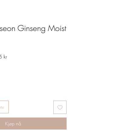
oseon Ginseng Moist
Salgspris
 kr
urv
Kjøp nå