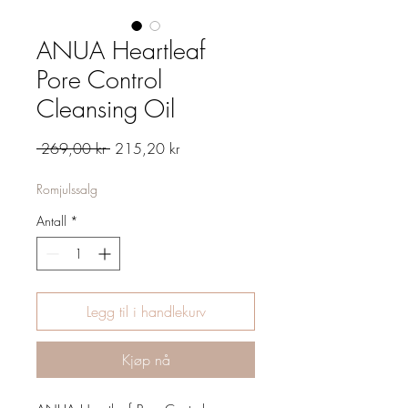
ANUA Heartleaf
Pore Control
Cleansing Oil
Vanlig
Salgspris
 269,00 kr 
215,20 kr
pris
Romjulssalg
Antall
*
Legg til i handlekurv
Kjøp nå