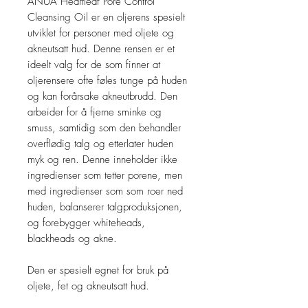
ANUA Heartleaf Pore Control
Cleansing Oil er en oljerens spesielt
utviklet for personer med oljete og
akneutsatt hud. Denne rensen er et
ideelt valg for de som finner at
oljerensere ofte føles tunge på huden
og kan forårsake akneutbrudd. Den
arbeider for å fjerne sminke og
smuss, samtidig som den behandler
overflødig talg og etterlater huden
myk og ren. Denne inneholder ikke
ingredienser som tetter porene, men
med ingredienser som som roer ned
huden, balanserer talgproduksjonen,
og forebygger whiteheads,
blackheads og akne.
Den er spesielt egnet for bruk på
oljete, fet og akneutsatt hud.