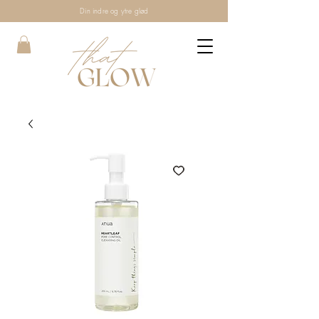
Din indre og ytre glød