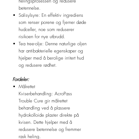
helingsprosessen og redusere
betennelse.
Salisylsyre: En effektiv ingrediens
som renser porene og fjerner døde
hudceller, noe som reduserer
risikoen for nye utbrudd.
Tea tree-olje: Denne naturlige oljen
har antibakterielle egenskaper og
hjelper med å berolige irritert hud
og redusere rødhet.
Fordeler:
Målrettet
Kviserbehandling: AcroPass
Trouble Cure gir målrettet
behandling ved å plassere
hydrokolloide plaster direkte på
kvisen. Dette hjelper med å
redusere betennelse og fremmer
rask heling.