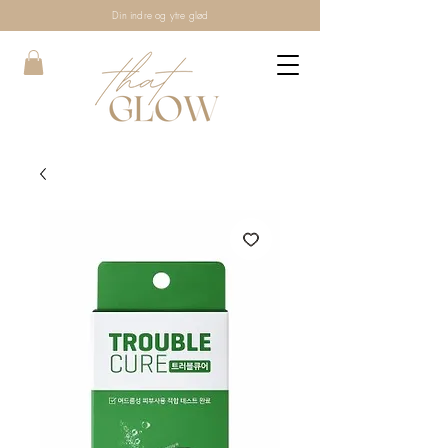
Din indre og ytre glød