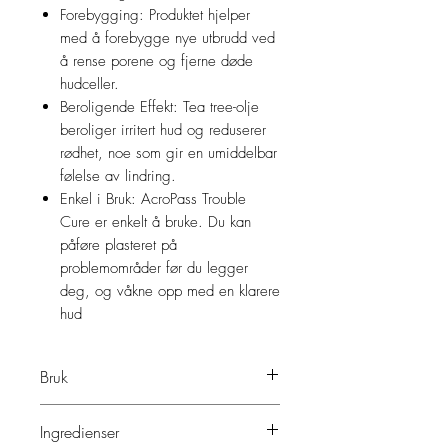
Forebygging: Produktet hjelper
med å forebygge nye utbrudd ved
å rense porene og fjerne døde
hudceller.
Beroligende Effekt: Tea tree-olje
beroliger irritert hud og reduserer
rødhet, noe som gir en umiddelbar
følelse av lindring.
Enkel i Bruk: AcroPass Trouble
Cure er enkelt å bruke. Du kan
påføre plasteret på
problemområder før du legger
deg, og våkne opp med en klarere
hud
Bruk
Rengjør og tørk huden grundig før
Ingredienser
bruk.