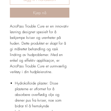
Kjøp nå
AcroPass Trouble Cure er en innovativ
løsning designet spesielt for å
bekjempe kviser og urenheter på
huden. Dette produktet er skapt for å
gi målrettet behandling og rask
lindring av hudproblemer. Med en
enkel og effektiv applikasjon, er
AcroPass Trouble Cure et uunnværlig
verktøy i din hudpleierutine.
Hydrokolloide plaster: Disse
plasterne er utformet for å
absorbere overflødig olje og
drener pus fra kviser, noe som
bidrar til å fremskynde